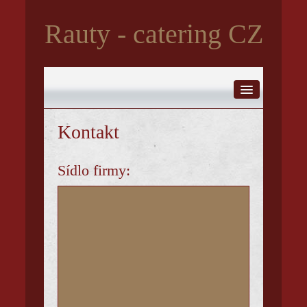
Rauty - catering CZ
Kontakt
Hlavní strana
Sídlo firmy:
Nabídka
Poptávka
Reference
Galerie