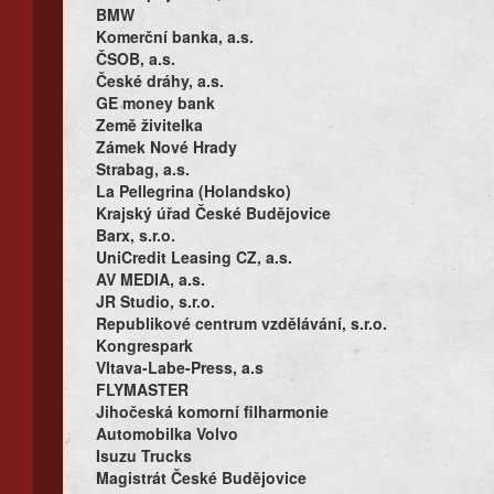
BMW
Komerční banka, a.s.
ČSOB, a.s.
České dráhy, a.s.
GE money bank
Země živitelka
Zámek Nové Hrady
Strabag, a.s.
La Pellegrina (Holandsko)
Krajský úřad České Budějovice
Barx, s.r.o.
UniCredit Leasing CZ, a.s.
AV MEDIA, a.s.
JR Studio, s.r.o.
Republikové centrum vzdělávání, s.r.o.
Kongrespark
Vltava-Labe-Press, a.s
FLYMASTER
Jihočeská komorní filharmonie
Automobilka Volvo
Isuzu Trucks
Magistrát České Budějovice