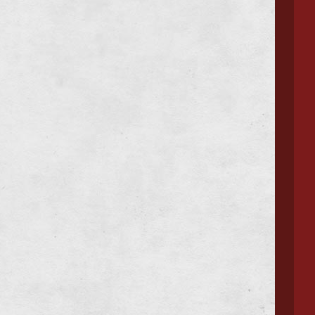
Pečení prasete, jehněte
Kompletní nabídku Rauty-catering CZ naleznete
zde
.
Kompletní fotogalerii Rauty-catering CZ naleznete
zde
.