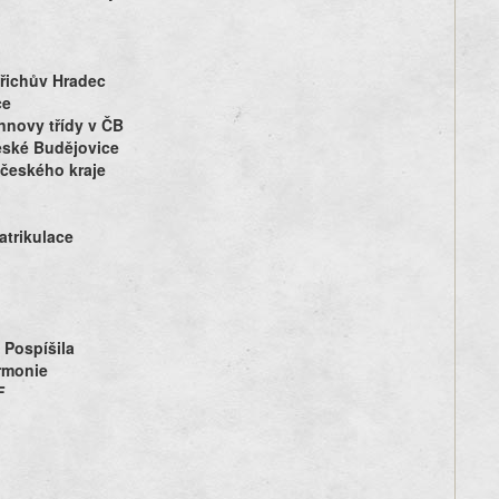
řichův Hradec
ce
annovy třídy v ČB
eské Budějovice
českého kraje
atrikulace
 Pospíšila
armonie
F