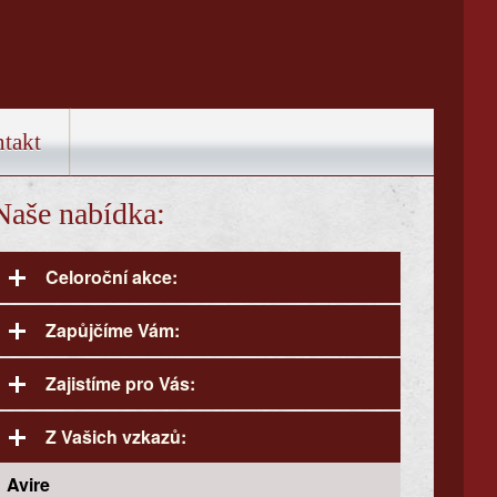
takt
Naše nabídka:
Celoroční akce:
Zapůjčíme Vám:
Grilované sele na klíč
Zajistíme pro Vás:
Půjčovna cateringového vybavení a
inventáře
Z Vašich vzkazů:
Zajistíme pro Vás:
Potřebujete si vypůjčit kompletní
cateringové vybavení?
Rauty
Avire