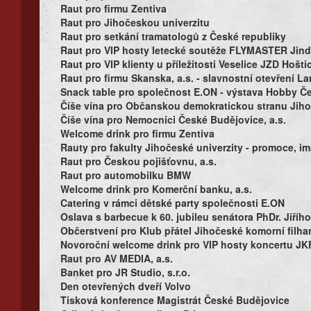
Raut pro firmu Zentiva
Raut pro Jihočeskou univerzitu
Raut pro setkání tramatologů z České republiky
Raut pro VIP hosty letecké soutěže FLYMASTER Jind
Raut pro VIP klienty u příležitosti Veselice JZD Hošti
Raut pro firmu Skanska, a.s. - slavnostní otevření L
Snack table pro společnost E.ON - výstava Hobby Č
Číše vína pro Občanskou demokratickou stranu Jiho
Číše vína pro Nemocnici České Budějovice, a.s.
Welcome drink pro firmu Zentiva
Rauty pro fakulty Jihočeské univerzity - promoce, im
Raut pro Českou pojišťovnu, a.s.
Raut pro automobilku BMW
Welcome drink pro Komerční banku, a.s.
Catering v rámci dětské party společnosti E.ON
Oslava s barbecue k 60. jubileu senátora PhDr. Jiřího
Občerstvení pro Klub přátel Jihočeské komorní filh
Novoroční welcome drink pro VIP hosty koncertu JK
Raut pro AV MEDIA, a.s.
Banket pro JR Studio, s.r.o.
Den otevřených dveří Volvo
Tisková konference Magistrát České Budějovice