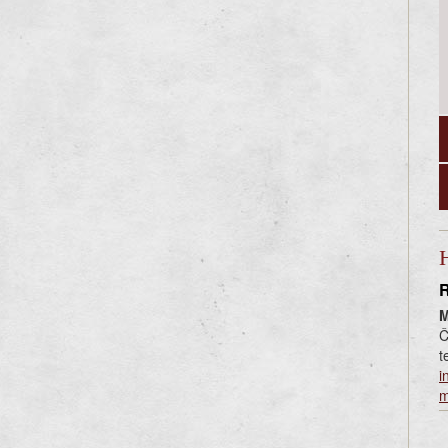
H
R
M
Č
t
i
m