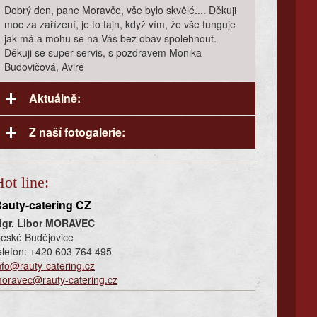
Party stany
Švédské stoly
Dobrý den, pane Moravče, vše bylo skvělé.... Děkuji
Party pavilony
Obložené mísy
moc za zařízení, je to fajn, když vím, že vše funguje
Rautové stoly
jak má a mohu se na Vás bez obav spolehnout.
Obložené tácy
Děkuji se super servis, s pozdravem Monika
Výčepní zařízení
Chlebíčky
Budovičová, Avire
Stolky
Kanapky
- přivezeme
Křesílka
Banketky
Aktuálně:
- urožníme
a jiné cateringové vybavení
Číše vína
- naservírujeme
Veškerý soupis a ceník gastro-cateringového
Grilované sele na klíč je pro Vás možné grilovat
Bankety
Z naší fotogalerie:
Pro více informací volejte:
+420 603 764 495
vybavení, které je Vám kdykoliv k dispozici, naleznete
celoročně kdekoliv!!!
Matiné
ve formátu PDF
zde
.
Welcome drink
Vybíráme z galerie:
ot line:
Coffee break
Balíčky na semináře, apod.
auty-catering CZ
Občerstvení ke státním zk. na VŠ
gr. Libor MORAVEC
Catering na dětské akce
eské Budějovice
elefon: +420 603 764 495
Teplé menu
nfo@rauty-catering.cz
Drobná občerstvení
oravec@rauty-catering.cz
Venkovní barbecue
Celoroční grilování